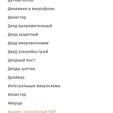
Датчик холла
Динамики и микрофоны
Динистор
Диод выпрямительный
Диод защитный
Диод микроволновки
Диод ультрабыстрый
Диодный мост
Диоды шоттки
Драйвер
Интегральные микросхемы
Ионистор
Кварцы
Конден. неполярный (NP)