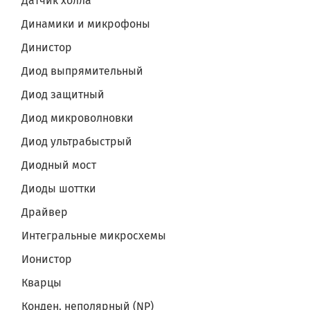
Датчик холла
Динамики и микрофоны
Динистор
Диод выпрямительный
Диод защитный
Диод микроволновки
Диод ультрабыстрый
Диодный мост
Диоды шоттки
Драйвер
Интегральные микросхемы
Ионистор
Кварцы
Конден. неполярный (NP)