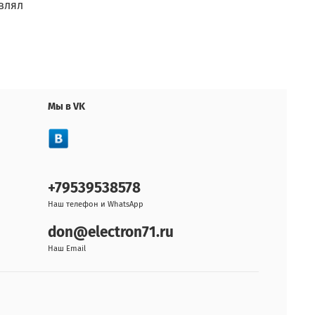
влял
Мы в VK
+79539538578
Наш телефон и WhatsApp
don@electron71.ru
Наш Email