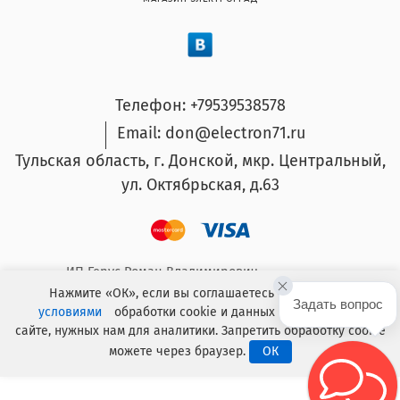
Телефон: +79539538578
Email: don@electron71.ru
Тульская область, г. Донской, мкр. Центральный,
ул. Октябрьская, д.63
ИП Герус Роман Владимирович.
ОГРНИП: 304714932300026 ИНН: 711400010184
Нажмите «ОК», если вы соглашаетесь с условиями
Задать вопрос
условиями
обработки cookie и данных о поведении на
сайте, нужных нам для аналитики. Запретить обработку cookie
Интернет магазин создан F_Mulder в 2021 году
можете через браузер.
ОК