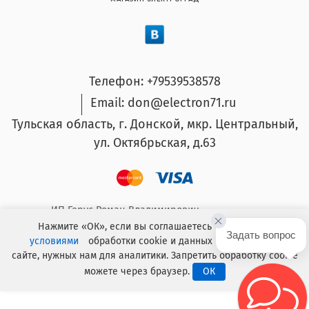
Телефон: +79539538578
Email: don@electron71.ru
Тульская область, г. Донской, мкр. Центральный,
ул. Октябрьская, д.63
ИП Герус Роман Владимирович.
ОГРНИП: 304714932300026 ИНН: 711400010184
Нажмите «ОК», если вы соглашаетесь с условиями
Задать вопрос
условиями
обработки cookie и данных о поведении на
сайте, нужных нам для аналитики. Запретить обработку cookie
Интернет магазин создан F_Mulder в 2021 году
можете через браузер.
ОК