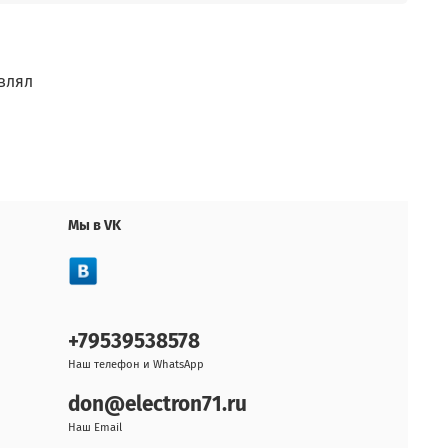
влял
Мы в VK
+79539538578
Наш телефон и WhatsApp
don@electron71.ru
Наш Email