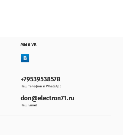
Мы в VK
+79539538578
Наш телефон и WhatsApp
don@electron71.ru
Наш Email